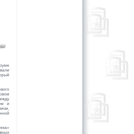
руме
вали
орый
вого
ровом
между
ом и
язи,
нной
ека»
вных