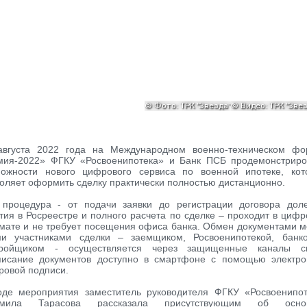
августа 2022 года на Международном военно-техническом фо
мия-2022» ФГКУ «Росвоенипотека» и Банк ПСБ продемонстриро
можности нового цифрового сервиса по военной ипотеке, кот
оляет оформить сделку практически полностью дистанционно.
 процедура - от подачи заявки до регистрации договора доле
тия в Росреестре и полного расчета по сделке – проходит в циф
мате и не требует посещения офиса банка. Обмен документами 
ми участниками сделки – заемщиком, Росвоенипотекой, банк
тройщиком - осуществляется через защищенные каналы св
писание документов доступно в смартфоне с помощью электро
ровой подписи.
оде мероприятия заместитель руководителя ФГКУ «Росвоенипот
мила Тарасова рассказала присутствующим об осно