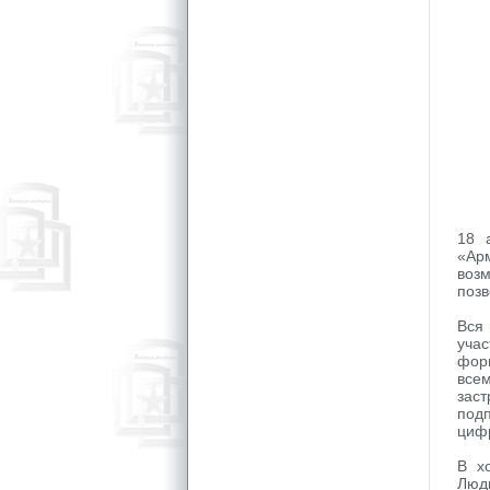
18 
«Ар
воз
позв
Вся
учас
фор
все
зас
под
циф
В х
Люд