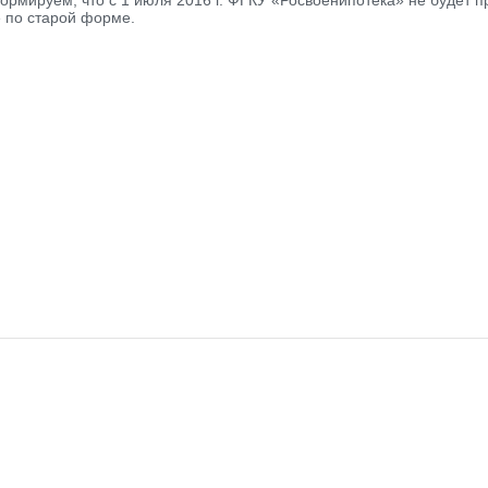
рмируем, что с 1 июля 2016 г. ФГКУ «Росвоенипотека» не будет 
по старой форме.