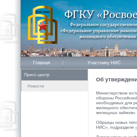
Главная
Участнику НИС
Пресс-центр
Об утвержден
Новости
Министерством юсти
обороны Российской
необходимых для р
жилищного обеспеч
жилищных займов».
Образцы новых типо
НИС», подразделе