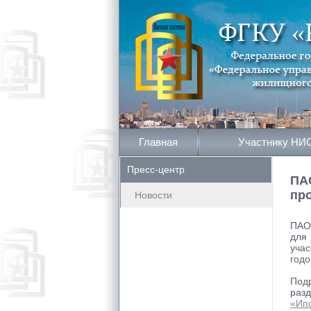
Главная
Участнику НИ
Пресс-центр
ПА
пр
Новости
ПАО
для
уча
годо
Под
раз
«Ип