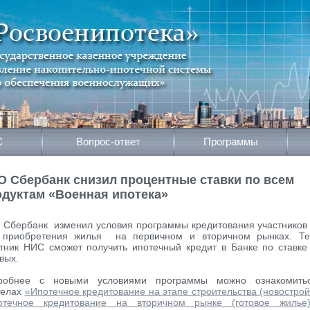
С
Вопрос-ответ
Программы
О Сбербанк снизил процентные ставки по всем
одуктам «Военная ипотека»
 Сбербанк изменил условия программы кредитования участнико
 приобретения жилья на первичном и вторичном рынках. Те
стник НИС сможет получить ипотечный кредит в Банке по ставк
вых.
робнее с новыми условиями программы можно ознакомить
делах
«Ипотечное кредитование на этапе строительства (новострой
отечное кредитование на вторичном рынке (готовое жилье