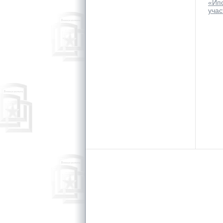
«Ип
учас