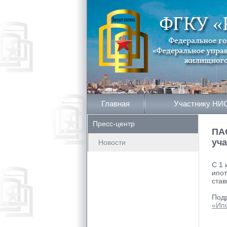
Главная
Участнику НИ
Пресс-центр
ПА
уч
Новости
С 1 
ипот
став
Подр
«Ип