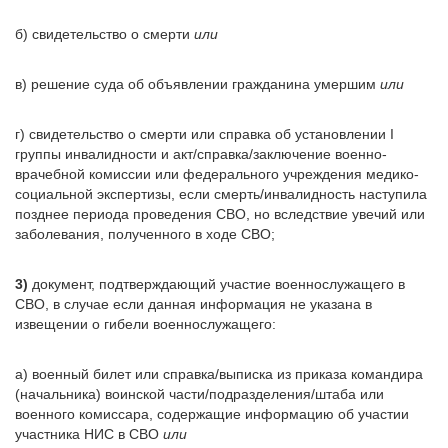
б) свидетельство о смерти
или
в) решение суда об объявлении гражданина умершим
или
г) свидетельство о смерти или справка об установлении I
группы инвалидности и акт/справка/заключение военно-
врачебной комиссии или федерального учреждения медико-
социальной экспертизы, если смерть/инвалидность наступила
позднее периода проведения СВО, но вследствие увечий или
заболевания, полученного в ходе СВО;
3)
документ, подтверждающий участие военнослужащего в
СВО, в случае если данная информация не указана в
извещении о гибели военнослужащего:
а) военный билет или справка/выписка из приказа командира
(начальника) воинской части/подразделения/штаба или
военного комиссара, содержащие информацию об участии
участника НИС в СВО
или