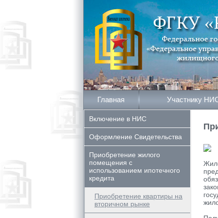
Главная
Участнику НИ
Включение в НИС
Пр
Оформление Свидетельства
Приобретение жилого
помещения с
Жил
использованием ипотечного
пре
кредита
обяз
зако
госу
Приобретение квартиры на
жил
вторичном рынке