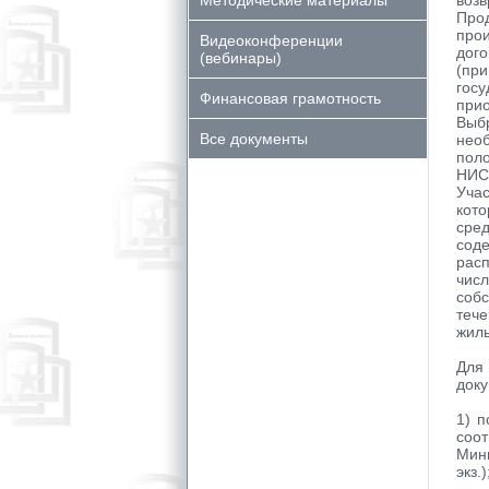
Методические материалы
возв
Пр
про
Видеоконференции
дого
(вебинары)
(при
гос
Финансовая грамотность
при
Выб
Все документы
нео
поло
НИС 
Уча
кот
сред
сод
рас
чис
соб
тече
жиль
Для
доку
1) 
соо
Мини
экз.)