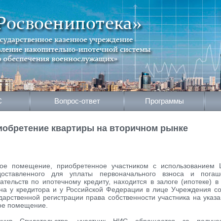
С
Вопрос-ответ
Программы
иобретение квартиры на вторичном рынке
ое помещение, приобретенное участником с использованием 
доставленного для уплаты первоначального взноса и погаш
ательств по ипотечному кредиту, находится в залоге (ипотеке) в
на у кредитора и у Российской Федерации в лице Учреждения с
дарственной регистрации права собственности участника на указ
ое помещение.