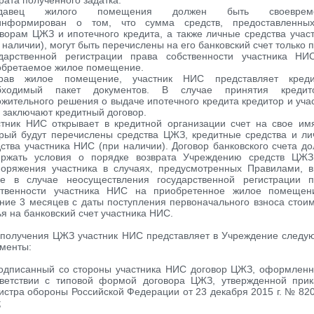
рата полученного задатка.
одавец жилого помещения должен быть своеврем
информирован о том, что сумма средств, предоставленны
ворам ЦЖЗ и ипотечного кредита, а также личные средства учас
 наличии), могут быть перечислены на его банковский счет только 
ударственной регистрации права собственности участника НИ
обретаемое жилое помещение.
рав жилое помещение, участник НИС представляет креди
бходимый пакет документов. В случае принятия кредит
жительного решения о выдаче ипотечного кредита кредитор и уча
заключают кредитный договор.
стник НИС открывает в кредитной организации счет на свое им
орый будут перечислены средства ЦЖЗ, кредитные средства и л
ства участника НИС (при наличии). Договор банковского счета д
ержать условия о порядке возврата Учреждению средств ЦЖЗ
поряжения участника в случаях, предусмотренных Правилами, 
ле в случае неосуществления государственной регистрации п
ственности участника НИС на приобретенное жилое помещен
ние 3 месяцев с даты поступления первоначального взноса стои
я на банковский счет участника НИС.
 получения ЦЖЗ участник НИС представляет в Учреждение след
менты:
подписанный со стороны участника НИС договор ЦЖЗ, оформлен
тветствии с типовой формой договора ЦЖЗ, утвержденной прик
стра обороны Российской Федерации от 23 декабря 2015 г. № 820
;