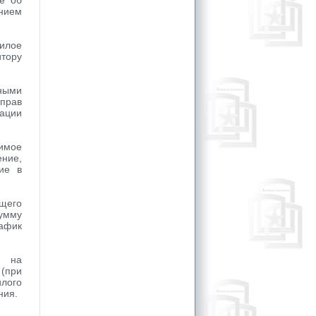
е об
анием
илое
тору
нными
 прав
рации
имое
ние,
ие в
щего
сумму
рафик
т на
(при
лого
ния.