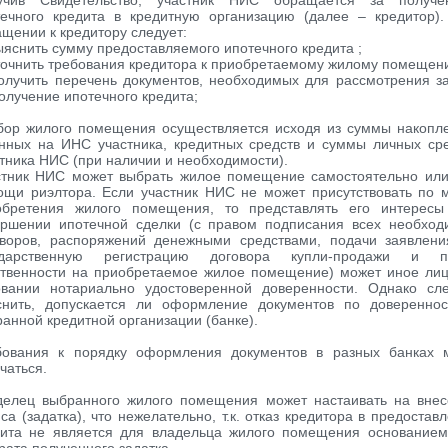
учив Свидетельство, участник НИС обращается за получе
течного кредита в кредитную организацию (далее – кредитор)
щении к кредитору следует:
ыяснить сумму предоставляемого ипотечного кредита ;
точнить требования кредитора к приобретаемому жилому помещен
олучить перечень документов, необходимых для рассмотрения з
олучение ипотечного кредита;
бор жилого помещения осуществляется исходя из суммы накопл
енных на ИНС участника, кредитных средств и суммы личных ср
тника НИС (при наличии и необходимости).
стник НИС может выбрать жилое помещение самостоятельно или
ощи риэлтора. Если участник НИС не может присутствовать по 
обретения жилого помещения, то представлять его интересы
ершении ипотечной сделки (с правом подписания всех необход
оворов, распоряжений денежными средствами, подачи заявлени
ударственную регистрацию договора купли-продажи и п
ственности на приобретаемое жилое помещение) может иное ли
овании нотариально удостоверенной доверенности. Однако сле
снить, допускается ли оформление документов по довереннос
анной кредитной организации (банке).
бования к порядку оформления документов в разных банках м
чаться.
делец выбранного жилого помещения может настаивать на внес
са (задатка), что нежелательно, т.к. отказ кредитора в предостав
дита не является для владельца жилого помещения основанием