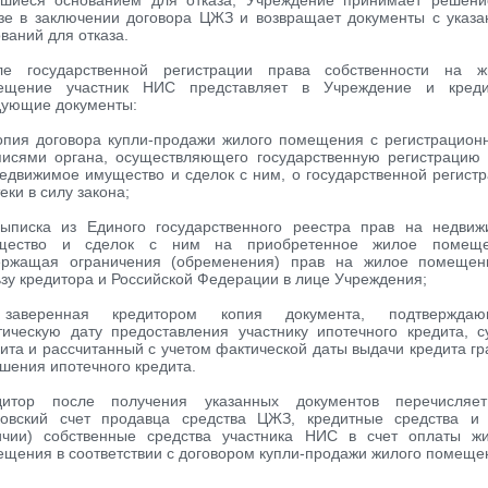
вшиеся основанием для отказа, Учреждение принимает решени
азе в заключении договора ЦЖЗ и возвращает документы с указ
ваний для отказа.
ле государственной регистрации права собственности на ж
ещение участник НИС представляет в Учреждение и креди
дующие документы:
копия договора купли-продажи жилого помещения с регистрацио
писями органа, осуществляющего государственную регистрацию
едвижимое имущество и сделок с ним, о государственной регист
еки в силу закона;
выписка из Единого государственного реестра прав на недвиж
щество и сделок с ним на приобретенное жилое помеще
ержащая ограничения (обременения) прав на жилое помещен
зу кредитора и Российской Федерации в лице Учреждения;
заверенная кредитором копия документа, подтверждаю
тическую дату предоставления участнику ипотечного кредита, 
ита и рассчитанный с учетом фактической даты выдачи кредита г
шения ипотечного кредита.
дитор после получения указанных документов перечисляе
ковский счет продавца средства ЦЖЗ, кредитные средства и 
ичии) собственные средства участника НИС в счет оплаты жи
щения в соответствии с договором купли-продажи жилого помеще