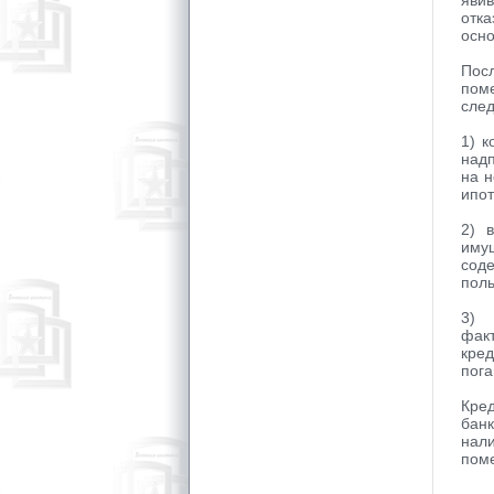
яви
отк
осно
Пос
пом
сле
1) 
над
на н
ипот
2) 
иму
сод
поль
3) 
фак
кред
пога
Кре
бан
нал
поме