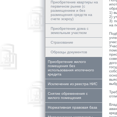
Пол
Приобретение квартиры на
ипо
первичном рынке (с
обра
размещением и без
1) в
размещения средств на
2) у
счете эскроу)
3) п
на п
Приобретение дома с
земельным участком
Под
учт
учас
Страхование
Уча
пом
Образцы документов
при
сов
Приобретение жилого
дог
помещения без
гос
использования ипотечного
соб
кредита
осн
выя
выбр
Исключение из реестра НИС
Тре
Снятие обременения с
отли
жилого помещения
Вла
Нормативная правовая база
аван
кре