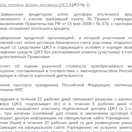
чать типовую форму договора ЦЖЗ
(ЦЖЗ № 1)
заверенная кредитором копия договора ипотечного кред
рмленного с учетом требований пункта 30 Правил, утвержде
ановлением Правительства РФ от 15 мая 2008 г. № 370, с прилож
ика погашения ипотечного кредита;
заверенная кредитной организацией, в которой участником от
овский счет, копия договора банковского счета участника, открытог
раций со средствами ЦЖЗ и содержащего условия о порядке воз
ждению средств ЦЖЗ без распоряжения клиента (участника) в слу
дусмотренных Правилами;
отчет об оценке рыночной стоимости приобретаемого жи
щения, составленный в соответствии с законодательством Росси
рации в области оценочной деятельности;
копия паспорта гражданина Российской Федерации, являюще
стником НИС.
еждение в течение 10 рабочих дней принимает решение о заклю
овора ЦЖЗ, подписывает его и в течение 5 рабочих дней п
исания направляет участнику подписанный договор ЦЖЗ (в 2-х 
о, при наличии оснований для отказа в заключении договора 
мещает данную информацию на официальном сайте Учреждения. 
тник (банк) в течение 20 рабочих дней со дня размещения указ
ормации на официальном сайте Учреждения) не устранит замеч