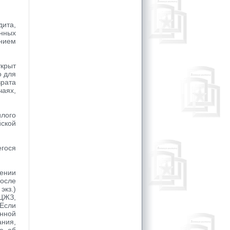
ита,
нных
ением
крыт
о для
врата
чаях,
лого
йской
гося
чении
осле
экз.)
ЦЖЗ,
Если
анной
ания,