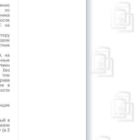
енно
х по
тника
после
С на
тору
ором
стник
я, на
ичные
олжен
 без
в том
рава
ие в
мости
ующие
ный в
азом
 (в 3