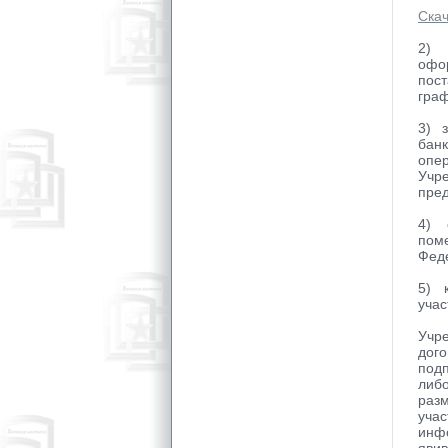
Ска
2) 
офо
пост
граф
3) 
банк
опе
Учре
пре
4) 
поме
Феде
5) 
уча
Учр
дог
подп
либ
раз
учас
инф