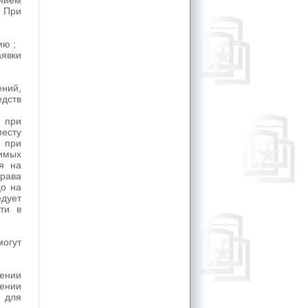
нием
. При
ию ;
аявки
ений,
едств
 при
месту
 при
имых
я на
рава
цо на
дует
ти в
огут
ении
лении
 для